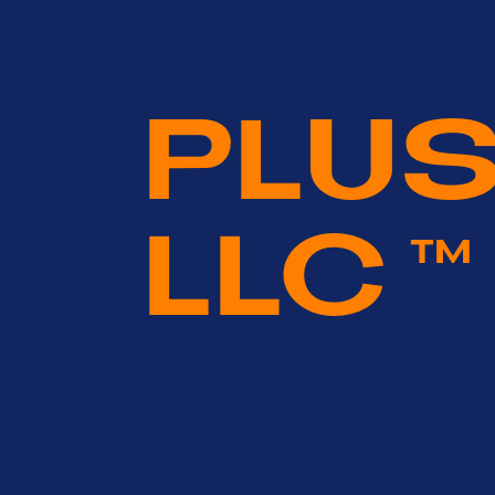
PLUS
LLC
TM