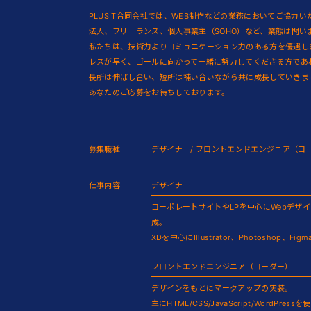
PLUS T合同会社では、WEB制作などの業務においてご協力
法人、フリーランス、個人事業主（SOHO）など、業態は問い
私たちは、技術力よりコミュニケーション力のある方を優遇し
レスが早く、ゴールに向かって一緒に努力してくださる方であ
長所は伸ばし合い、短所は補い合いながら共に成長していきま
あなたのご応募をお待ちしております。
募集職種
デザイナー/ フロントエンドエンジニア（コ
仕事内容
デザイナー
コーポレートサイトやLPを中心にWebデザ
成。
XDを中心にIllustrator、Photoshop、
フロントエンドエンジニア（コーダー）
デザインをもとにマークアップの実装。
主にHTML/CSS/JavaScript/WordP