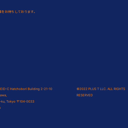
応募をお待ちしております。
EID-C Hatchobori Building 2-21-10
©2022 PLUS T LLC. ALL RIGHTS
kawa,
RESERVED
-ku, Tokyo 〒104-0033
n