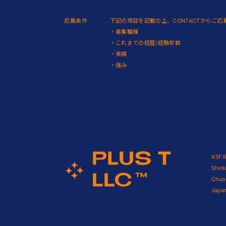
応募条件
下記の項目を記載の上、CONTACTからご
・募集職種
・これまでの経歴/経験年数
・実績
・強み
#3F R
Shin
Chuo
Japa